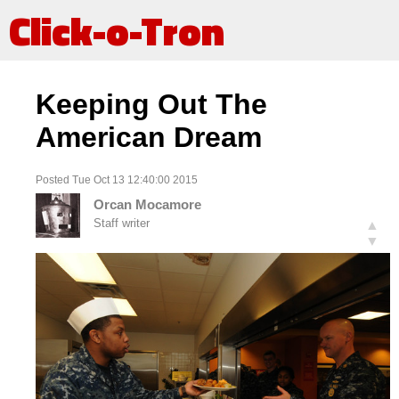
Click-o-Tron
Keeping Out The
American Dream
Posted Tue Oct 13 12:40:00 2015
Orcan Mocamore
Staff writer
▲
▼